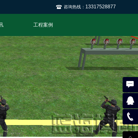
13317528877
咨询热线：
讯
工程案例
在线咨
询
554508
-->
133175