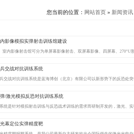
您当前的位置：
网站首页
»
新闻资讯
室内影像模拟实弹射击训练馆建设
内影像射击馆可分为单屏幕影像射击、双屏幕影像、四屏幕、270°U形方
实兵交战对抗训练系统
兵交战对抗训练系统是蓝海博创（北京）有限公司以新形势下的反恐处突
弹/激光模拟反恐对抗训练系统
系统是针对模拟射击训练与反恐战术训练的需求而研制开发的，激光、实
激光幕定位实弹精度靶
光精度靶报靶系统，是我公司最新自主研发的当今国际领先的激光光电自