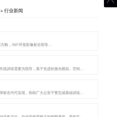
»
行业新闻
舱，360°环形影像射击馆等…
作战训练需要为指导，基于先进的激光模拟、空间…
弹射击均可实现，协助广大公安干警完成基础训练…
动采集定位、自动高精度矫正的报靶系统。系统实…