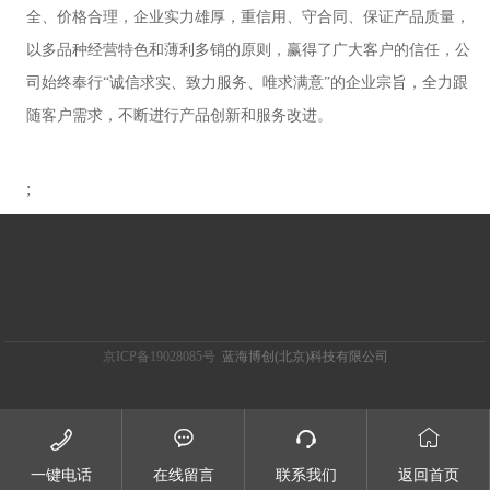
全、价格合理，企业实力雄厚，重信用、守合同、保证产品质量，
以多品种经营特色和薄利多销的原则，赢得了广大客户的信任，公
司始终奉行“诚信求实、致力服务、唯求满意”的企业宗旨，全力跟
随客户需求，不断进行产品创新和服务改进。
;
京ICP备19028085号
蓝海博创(北京)科技有限公司




一键电话
在线留言
联系我们
返回首页